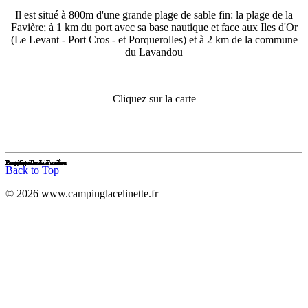
Il est situé à 800m d'une grande plage de sable fin: la plage de la
Favière; à 1 km du port avec sa base nautique et face aux Iles d'Or
(Le Levant - Port Cros - et Porquerolles) et à 2 km de la commune
du Lavandou
Cliquez sur la carte
La plage de la Favière
La plage de la Favière
La plage de la Favière
La plage de la Favière
La plage de la Favière
La plage de la Favière
La plage de la Favière
La plage du Lavandou
La plage du Lavandou
La plage du Lavandou
Port-Cros
Port-Cros
Port-Cros
Port-Cros
Bormes les mimosas
Bormes les mimosas
Bormes les mimosas
Porquerolles
Porquerolles
Porquerolles
Back to Top
© 2026 www.campinglacelinette.fr