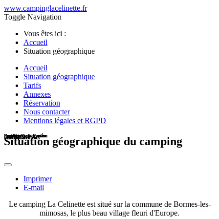
www.campinglacelinette.fr
Toggle Navigation
Vous êtes ici :
Accueil
Situation géographique
Accueil
Situation géographique
Tarifs
Annexes
Réservation
Nous contacter
Mentions légales et RGPD
La plage de la Favière
Bormes les mimosas
Bormes les mimosas
La plage de la Favière
La plage du Lavandou
Port-Cros
Porquerolles
Porquerolles
La plage de la Favière
Port-Cros
La plage du Lavandou
La plage de la Favière
Porquerolles
La plage du Lavandou
La plage de la Favière
Bormes les mimosas
Port-Cros
La plage de la Favière
L'accueil
L'accueil
Les emplacements
Les emplacements
Les emplacements
Les emplacements
Les emplacements
Les sanitaires
Les emplacements
Les emplacements
Les emplacements
Les emplacements
Les emplacements
Les emplacements
Les emplacements
Les emplacements
Situation géographique du camping
Imprimer
E-mail
Le camping La Celinette est situé sur la commune de Bormes-les-
mimosas, le plus beau village fleuri d'Europe.